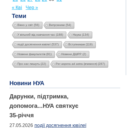
« Кві
Чер »
Теми
Вікно у світ
(56)
Випускники
(54)
У вільний від навчання час
(188)
Наука
(134)
події досягнення ювілеї
(537)
Вступникам
(119)
Новини факультетів
(91)
Новини ДШРР
(2)
Про нас пишуть
(22)
Per aspera ad astra (вчимося)
(287)
Новини НУА
Дарунки, підтримка,
допомога...НУА святкує
35-річчя
27.05.2026
події досягнення ювілеї