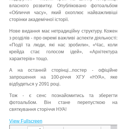
власного розвитку. Опубліковано фотоальбом
«Обличчя часу», який охоплює найважливіші
сторінки академічної історії.
Нове видання має нетрадиційну структуру. Кожен
з розділів - про окремі важливі аспекти діяльності:
«Події та люди, які нас зробили», «Час, коли
крейда стає голосом ідей», «Архітектура
характерів» тощо.
А на останній сторінці...постер - офіційне
запрошення на 100-річчя ХГУ «НУА», яке
відбудеться у 2091 році.
Тож - є сенс познайомитись та зберегти
фотоальбом. Він стане перепусткою на
святкування сторіччя НУА!
View Fullscreen