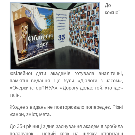
До
кожної
ювілейної дати академія готувала аналітичні,
пам'ятні видання. Це були «Діалоги з часом»,
«Очерки історії НУА», «Дорогу долає той, хто іде»
та ін.
Жодне з видань не повторювало попереднє. Різні
жанри, зміст, мета.
До 35-ї річниці з дня заснування академія зробила
подарунок - новий крок на шляху історізації