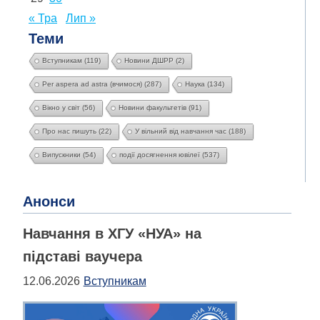
« Тра
Лип »
Теми
Вступникам
(119)
Новини ДШРР
(2)
Per aspera ad astra (вчимося)
(287)
Наука
(134)
Вікно у світ
(56)
Новини факультетів
(91)
Про нас пишуть
(22)
У вільний від навчання час
(188)
Випускники
(54)
події досягнення ювілеї
(537)
Анонси
Навчання в ХГУ «НУА» на
підставі ваучера
12.06.2026
Вступникам