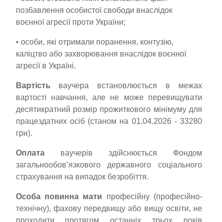
позбавлення особистої свободи внаслідок
воєнної агресії проти України;
• особи, які отримали поранення, контузію,
каліцтво або захворювання внаслідок воєнної
агресії в Україні.
Вартість
ваучера встановлюється в межах
вартості навчання, але не може перевищувати
десятикратний розмір прожиткового мінімуму для
працездатних осіб (станом на 01.04.2026 - 33280
грн).
Оплата
ваучерів здійснюється Фондом
загальнообов’язкового державного соціального
страхування на випадок безробіття.
Особа повинна мати
професійну (професійно-
технічну), фахову передвищу або вищу освіти, не
проходити протягом останніх трьох років