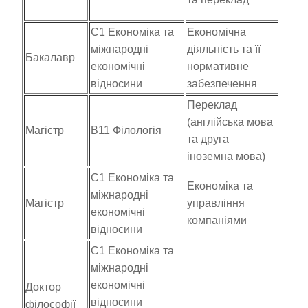
С1 Економіка та
Економічна
міжнародні
діяльність та її
Бакалавр
економічні
нормативне
відносини
забезпечення
Переклад
(англійська мова
Магістр
В11 Філологія
та друга
іноземна мова)
С1 Економіка та
Економіка та
міжнародні
Магістр
управління
економічні
компаніями
відносини
С1 Економіка та
міжнародні
економічні
Доктор
відносини
філософії