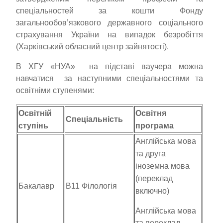
спеціальностей за кошти Фонду
загальнообов’язкового державного соціального
страхування України на випадок безробіття
(Харківський обласний центр зайнятості).
В ХГУ «НУА» на підставі ваучера можна
навчатися за наступними спеціальностями та
освітніми ступенями:
Освітній
Освітня
Спеціальність
ступінь
програма
Англійська мова
та друга
іноземна мова
(переклад
Бакалавр
В11 Філологія
включно)
Англійська мова
та переклад