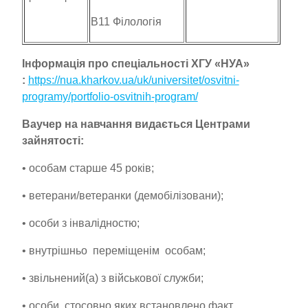
В11 Філологія
Інформація про спеціальності ХГУ «НУА»
:
https://nua.kharkov.ua/uk/universitet/osvitni-
programy/portfolio-osvitnih-program/
Ваучер на навчання видається Центрами
зайнятості:
• особам старше 45 років;
• ветерани/ветеранки (демобілізовани);
• особи з інвалідностю;
• внутрішньо переміщенім особам;
• звільнений(а) з військової служби;
• особи, стосовно яких встановлено факт