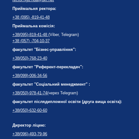
Приймальня ректора:
+38 (095) -819-41-48
Приймальна комісія:
+38(095)-819-41-48
(Viber, Telegram)
+38 (057) -704-10-37
факультет "Бізнес-управління":
+38(050)-768-23-40
факультет "Референт-перекладач":
+38(099)-006-34-56
факультет "Соціальний менеджмент" :
+38(050)-978-41-74
(через Telegram)
факультет післядипломної освіти (друга вища освіта):
+38(050)-632-60-60
Директор ліцею:
+38(096)-493-79-96