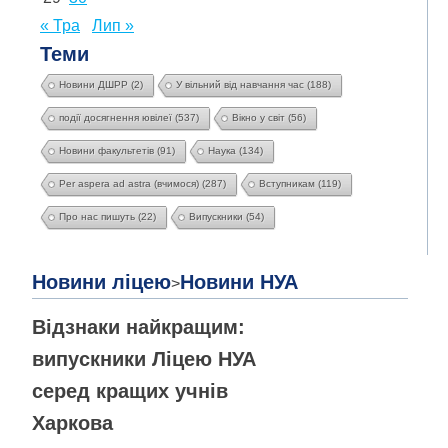
« Тра
Лип »
Теми
Новини ДШРР
(2)
У вільний від навчання час
(188)
події досягнення ювілеї
(537)
Вікно у світ
(56)
Новини факультетів
(91)
Наука
(134)
Per aspera ad astra (вчимося)
(287)
Вступникам
(119)
Про нас пишуть
(22)
Випускники
(54)
Новини ліцею
Новини НУА
>
Відзнаки найкращим:
випускники Ліцею НУА
серед кращих учнів
Харкова