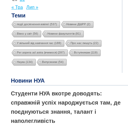
« Тра
Лип »
Теми
події досягнення ювілеї
(537)
Новини ДШРР
(2)
Вікно у світ
(56)
Новини факультетів
(91)
У вільний від навчання час
(188)
Про нас пишуть
(22)
Per aspera ad astra (вчимося)
(287)
Вступникам
(119)
Наука
(134)
Випускники
(54)
Новини НУА
Студенти НУА вкотре доводять:
справжній успіх народжується там, де
поєднуються знання, талант і
наполегливість