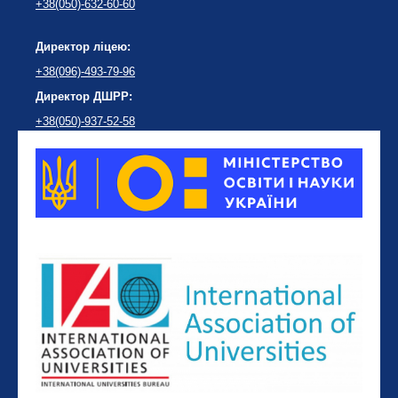
+38(050)-632-60-60
Директор ліцею:
+38(096)-493-79-96
Директор ДШРР:
+38(050)-937-52-58