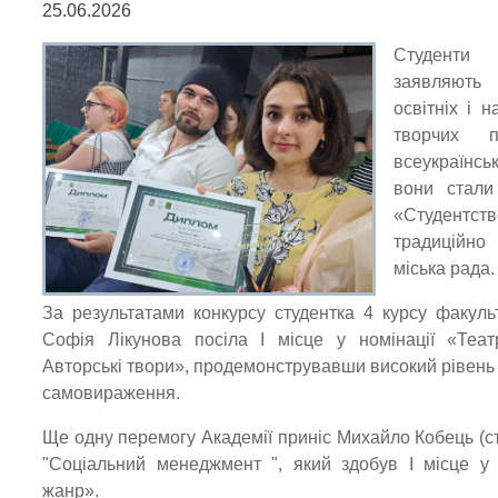
25.06.2026
Студенти
заявляють
освітніх і 
творчих п
всеукраїнс
вони стали
«Студентст
традиційно
міська рада.
За результатами конкурсу студентка 4 курсу факуль
Софія Лікунова посіла І місце у номінації «Теат
Авторські твори», продемонструвавши високий рівень 
самовираження.
Ще одну перемогу Академії приніс Михайло Кобець (ст
"Соціальний менеджмент ", який здобув І місце у 
жанр».