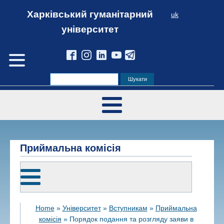
Харківський гуманітарний
uk
університет
Приймальна комісія
Home
»
Університет
»
Вступникам
»
Приймальна
комісія
»
Порядок подання та розгляду заяви в