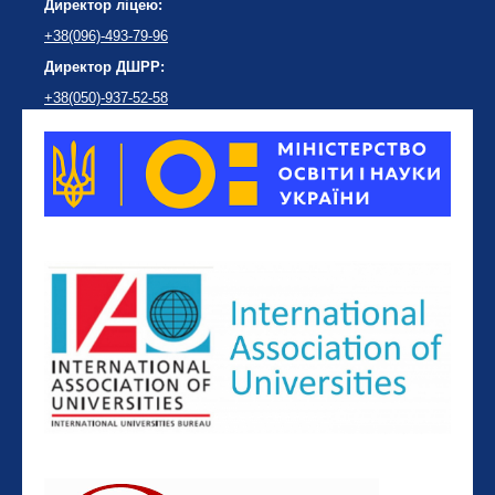
Директор ліцею:
+38(096)-493-79-96
Директор ДШРР:
+38(050)-937-52-58