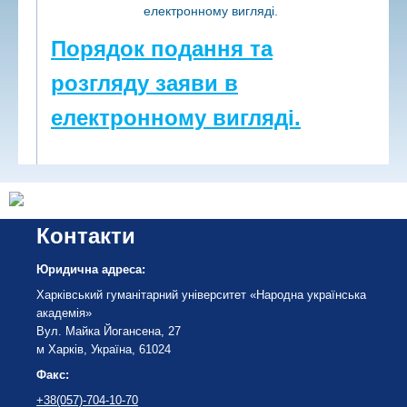
електронному вигляді.
Порядок подання та
розгляду заяви в
електронному вигляді.
Контакти
Юридична адреса:
Харківський гуманітарний університет «Народна українська
академія»
Вул. Майка Йогансена, 27
м Харків, Україна, 61024
Факс:
+38(057)-704-10-70