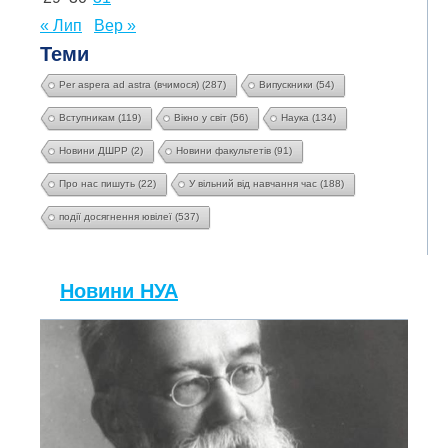
« Лип
Вер »
Теми
Per aspera ad astra (вчимося)
(287)
Випускники
(54)
Вступникам
(119)
Вікно у світ
(56)
Наука
(134)
Новини ДШРР
(2)
Новини факультетів
(91)
Про нас пишуть
(22)
У вільний від навчання час
(188)
події досягнення ювілеї
(537)
Новини НУА