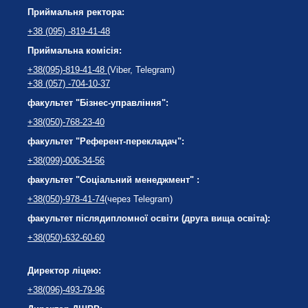
Приймальня ректора:
+38 (095) -819-41-48
Приймальна комісія:
+38(095)-819-41-48
(Viber, Telegram)
+38 (057) -704-10-37
факультет "Бізнес-управління":
+38(050)-768-23-40
факультет "Референт-перекладач":
+38(099)-006-34-56
факультет "Соціальний менеджмент" :
+38(050)-978-41-74
(через Telegram)
факультет післядипломної освіти (друга вища освіта):
+38(050)-632-60-60
Директор ліцею:
+38(096)-493-79-96