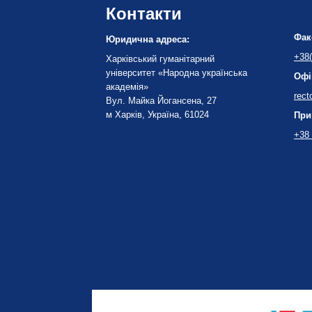
Контакти
Фак
Юридична адреса:
+38(
Харківський гуманітарний
університет «Народна українська
Офі
академія»
rect
Вул. Майка Йогансена, 27
м Харків, Україна, 61024
При
+38 