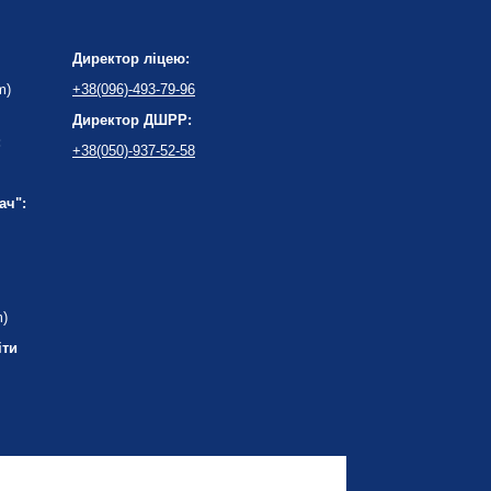
Директор ліцею:
m)
+38(096)-493-79-96
Директор ДШРР:
:
+38(050)-937-52-58
ач":
m)
іти