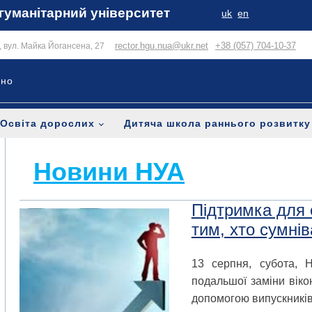
гуманітарний університет
uk
en
rector.hgu.nua@ukr.net
+38 (057) 704-10-37
в, вул. Майка Йогансена, 27
ьно
Освіта дорослих
Дитяча школа раннього розвитку
Новини НУА
Підтримка для о
тим, хто сумні
13 серпня, субота, 
подальшої заміни віко
допомогою випускників