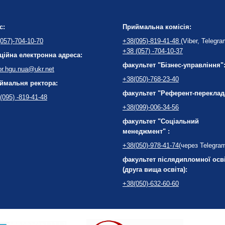
с:
Приймальна комісія:
057)-704-10-70
+38(095)-819-41-48
(Viber, Telegra
+38 (057) -704-10-37
ційна електронна адреса:
факультет "Бізнес-управління"
or.hgu.nua@ukr.net
+38(050)-768-23-40
ймальня ректора:
факультет "Референт-переклад
(095) -819-41-48
+38(099)-006-34-56
факультет "Соціальний
менеджмент" :
+38(050)-978-41-74
(через Telegra
факультет післядипломної осв
(друга вища освіта):
+38(050)-632-60-60