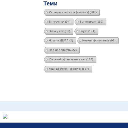
Теми
Per aspera ad astra (вчимося)
(287)
Випускники
(54)
Вступникам
(119)
Вікно у світ
(56)
Наука
(134)
Новини ДШРР
(2)
Новини факультетів
(91)
Про нас пишуть
(22)
У вільний від навчання час
(188)
події досягнення ювілеї
(537)