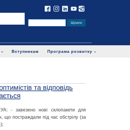
Вступникам
Програма розвитку
птимістів та відповідь
вається
НУА: - завезено нові склопакети для
н, що постраждали під час обстрілу (за
);