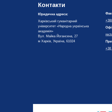
Контакти
Фак
Юридична адреса:
+38(
Харківський гуманітарний
університет «Народна українська
Офі
академія»
rect
Вул. Майка Йогансена, 27
м Харків, Україна, 61024
При
+38 