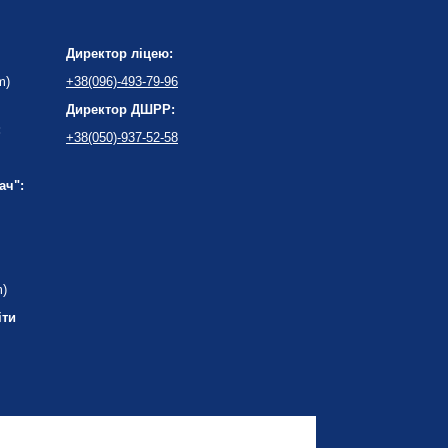
Директор ліцею:
m)
+38(096)-493-79-96
Директор ДШРР:
:
+38(050)-937-52-58
ач":
m)
іти