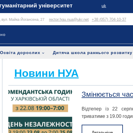
гуманітарний університет
uk
rector.hgu.nua@ukr.net
+38 (057) 704-10-37
в, вул. Майка Йогансена, 27
ьно
Освіта дорослих
Дитяча школа раннього розвитку
Новини НУА
Змінюється час
Відтепер із 22 серп
триватиме з 19.00 годи
Детальніше