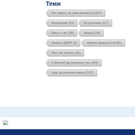
Теми
Per aspera ad astra (вчимося)
(287)
Випускники
(54)
Вступникам
(117)
Вікно у світ
(56)
Наука
(134)
Новини ДШРР
(2)
Новини факультетів
(91)
Про нас пишуть
(22)
У вільний від навчання час
(188)
події досягнення ювілеї
(537)