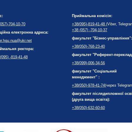
с:
Приймальна комісія:
057)-704-10-70
+38(095)-819-41-48
(Viber, Telegra
+38 (057) -704-10-37
ційна електронна адреса:
факультет "Бізнес-управління"
or.hgu.nua@ukr.net
+38(050)-768-23-40
ймальня ректора:
факультет "Референт-переклад
(095) -819-41-48
+38(099)-006-34-56
факультет "Соціальний
менеджмент" :
+38(050)-978-41-74
(через Telegra
факультет післядипломної осв
(друга вища освіта):
+38(050)-632-60-60