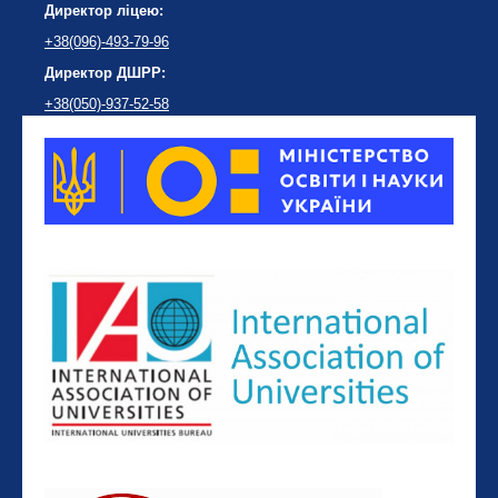
Директор ліцею:
+38(096)-493-79-96
Директор ДШРР:
+38(050)-937-52-58