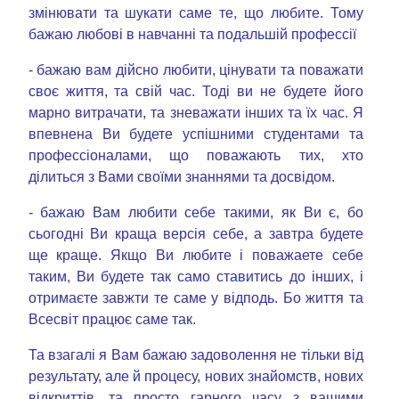
змінювати та шукати саме те, що любите. Тому
бажаю любові в навчанні та подальшій профессії
- бажаю вам дійсно любити, цінувати та поважати
своє життя, та свій час. Тоді ви не будете його
марно витрачати, та зневажати інших та їх час. Я
впевнена Ви будете успішними студентами та
профессіоналами, що поважають тих, хто
ділиться з Вами своїми знаннями та досвідом.
- бажаю Вам любити себе такими, як Ви є, бо
сьогодні Ви краща версія себе, а завтра будете
ще краще. Якщо Ви любите і поважаете себе
таким, Ви будете так само ставитись до інших, і
отримаєте завжти те саме у відподь. Бо життя та
Всесвіт працює саме так.
Та взагалі я Вам бажаю задоволення не тільки від
результату, але й процесу, нових знайомств, нових
відкриттів, та просто гарного часу з вашими