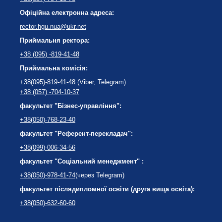
Офіційна електронна адреса:
rector.hgu.nua@ukr.net
Приймальня ректора:
+38 (095) -819-41-48
Приймальна комісія:
+38(095)-819-41-48
(Viber, Telegram)
+38 (057) -704-10-37
факультет "Бізнес-управління":
+38(050)-768-23-40
факультет "Референт-перекладач":
+38(099)-006-34-56
факультет "Соціальний менеджмент" :
+38(050)-978-41-74
(через Telegram)
факультет післядипломної освіти (друга вища освіта):
+38(050)-632-60-60