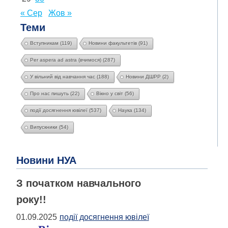
« Сер
Жов »
Теми
Вступникам
(119)
Новини факультетів
(91)
Per aspera ad astra (вчимося)
(287)
У вільний від навчання час
(188)
Новини ДШРР
(2)
Про нас пишуть
(22)
Вікно у світ
(56)
події досягнення ювілеї
(537)
Наука
(134)
Випускники
(54)
Новини НУА
З початком навчального
року!!
01.09.2025
події досягнення ювілеї