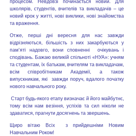
процесом. Невдовзі починається новий. Для
школярів, студентів, вчителів та викладачів – це
новий крок у житті, нові виклики, нові знайомства
та враження.
Отже, перші дні вересня для нас завжди
відрізняються, більшість з них закарбуються у
пам’яті надовго, вони сповненні очікувань і
сподівань. Бажаю великій спільноті «НУА»: учням
та студентам, їх батькам, вчителям та викладачам,
всім співробітникам Академії, а також
випускникам, які завжди поруч, вдалого початку
нового навчального року.
Старт будь-якого етапу визначає й його майбутнє,
тому всім нам везіння, успіхів та сил ніколи не
здаватися, прагнути досягнень та звершень.
Щиро вітаю Всіх з прийдешніми Новим
Навчальним Роком!