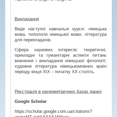
Викладання
Веде наступні навчальні курси: німецька
мова, типологія німецької мови, література
для перекладачів.
Сфера наукових інтересів: теоретичні,
прикладні та гуманітарні аспекти питань
вивчення і викладання німецької філології;
художня література німецькомовних країн
періоду кінця XIX – початку XX століть.
Ре
єстрація
в наукометрич
них
базах дан
и
х
Google Scholar
https://scholar.google.com.ua/citations?
user=HZ-zukkAAAAJ&hl=ru