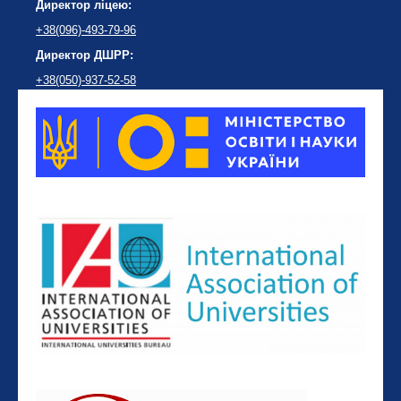
Директор ліцею:
+38(096)-493-79-96
Директор ДШРР:
+38(050)-937-52-58