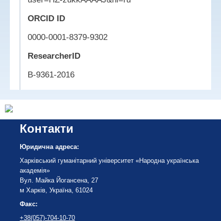
ORCID ID
0000-0001-8379-9302
ResearcherID
В-9361-2016
Контакти
Юридична адреса:
Харківський гуманітарний університет «Народна українська
академія»
Вул. Майка Йогансена, 27
м Харків, Україна, 61024
Факс:
+38(057)-704-10-70