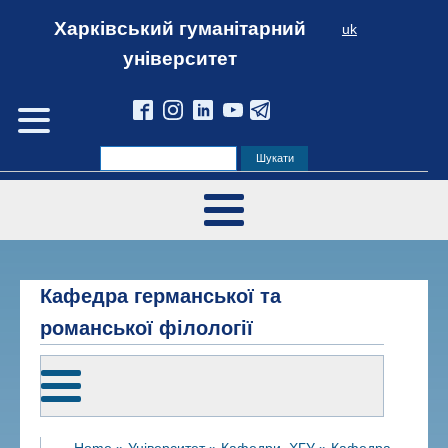
Харківський гуманітарний
uk
університет
Кафедра германської та
романської філології
Home
»
Університет
»
Кафедри_ХГУ
»
Кафедра