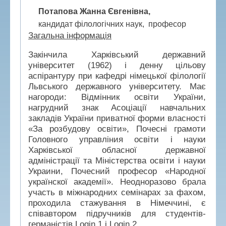
Потапова Жанна Євгенівна,
кандидат філологічних наук, професор
Загальна інформація
Закінчила Харківський державний
університет (1962) і денну цільову
аспірантуру при кафедрі німецької філології
Львського державного університету. Має
нагороди: Відмінник освіти України,
нагрудний знак Асоціації навчальних
закладів України приватної форми власності
«За розбудову освіти», Почесні грамоти
Головного управліния освіти і науки
Харківської обласної державної
адміністрації та Міністерства освіти і науки
Украини, Почесний професор «Народної
українскої академії». Неодноразово брала
участь в міжнародних семінарах за фахом,
проходила стажування в Німеччині, є
співавтором підручників для студентів-
германістів Login 1 і Login 2.