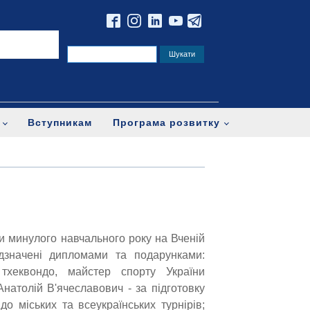
Вступникам
Програма розвитку
и минулого навчального року на Вченій
дзначені дипломами та подарунками:
хеквондо, майстер спорту України
натолій В'ячеславович - за підготовку
о міських та всеукраїнських турнірів;