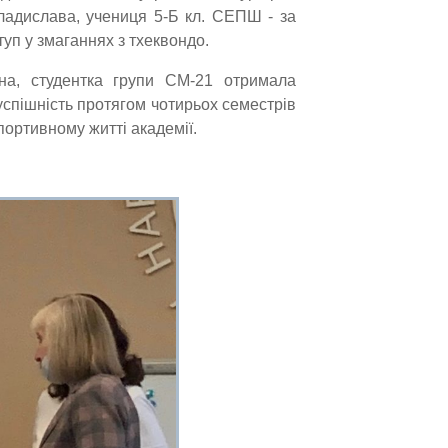
адислава, учениця 5-Б кл. СЕПШ - за
уп у змаганнях з тхеквондо.
на, студентка групи СМ-21 отримала
 успішність протягом чотирьох семестрів
портивному житті академії.