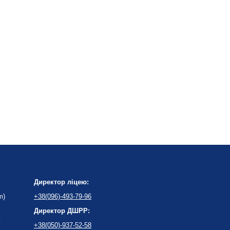
Директор ліцею:
m)
+38(096)-493-79-96
Директор ДШРР:
:
+38(050)-937-52-58