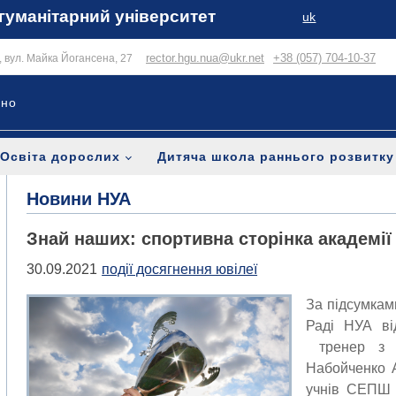
гуманітарний університет
uk
rector.hgu.nua@ukr.net
+38 (057) 704-10-37
в, вул. Майка Йогансена, 27
ьно
Освіта дорослих
Дитяча школа раннього розвитку
Новини НУА
Знай наших: спортивна сторінка академії
30.09.2021
події досягнення ювілеї
За підсумкам
Раді НУА ві
тренер з т
Набойченко А
учнів СЕПШ д