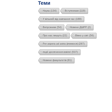
Теми
Наука
(134)
Вступникам
(119)
У вільний від навчання час
(188)
Випускники
(54)
Новини ДШРР
(2)
Про нас пишуть
(22)
Вікно у світ
(56)
Per aspera ad astra (вчимося)
(287)
події досягнення ювілеї
(537)
Новини факультетів
(91)