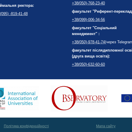
+38(050)-768-23-40
ймальня ректора:
факультет "Референт-переклад
(095) -819-41-48
+38(099)-006-34-56
факультет "Соціальний
менеджмент" :
+38(050)-978-41-74
(через Telegra
факультет післядипломної осв
(друга вища освіта):
+38(050)-632-60-60
Політика конфіденційності
Мапа сайту