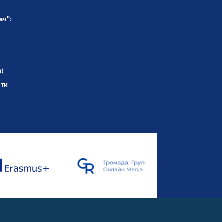
ач":
m)
іти