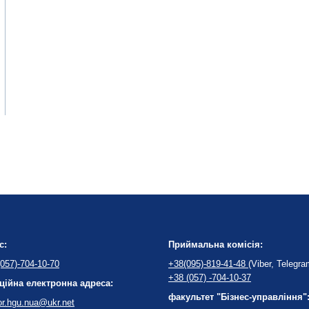
с:
Приймальна комісія:
057)-704-10-70
+38(095)-819-41-48
(Viber, Telegra
+38 (057) -704-10-37
ційна електронна адреса:
факультет "Бізнес-управління"
or.hgu.nua@ukr.net