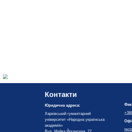
Контакти
Фак
Юридична адреса:
+38(
Харківський гуманітарний
університет «Народна українська
Офі
академія»
rect
Вул. Майка Йогансена, 27