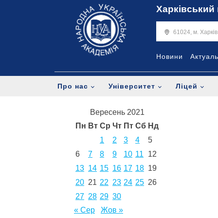
Харківський 
61024, м. Харкі
Новини
Актуал
Про нас
Університет
Ліцей
Вересень 2021
Пн
Вт
Ср
Чт
Пт
Сб
Нд
1
2
3
4
5
6
7
8
9
10
11
12
13
14
15
16
17
18
19
20
21
22
23
24
25
26
27
28
29
30
« Сер
Жов »