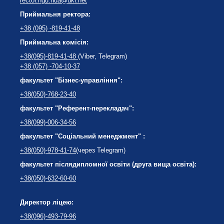
rector.hgu.nua@ukr.net
Приймальня ректора:
+38 (095) -819-41-48
Приймальна комісія:
+38(095)-819-41-48
(Viber, Telegram)
+38 (057) -704-10-37
факультет "Бізнес-управління":
+38(050)-768-23-40
факультет "Референт-перекладач":
+38(099)-006-34-56
факультет "Соціальний менеджмент" :
+38(050)-978-41-74
(через Telegram)
факультет післядипломної освіти (друга вища освіта):
+38(050)-632-60-60
Директор ліцею:
+38(096)-493-79-96