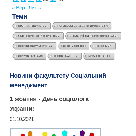
« Вер
Лис »
Теми
Про нас пишуть
(22)
Per aspera ad astra (вчимося)
(287)
події досягнення ювілеї
(537)
У вільний від навчання час
(188)
Новини факультетів
(91)
Вікно у світ
(56)
Наука
(134)
Вступникам
(118)
Новини ДШРР
(2)
Випускники
(54)
Новини факультету Соціальний
менеджмент
1 жовтня - День соціолога
України!
01.10.2021