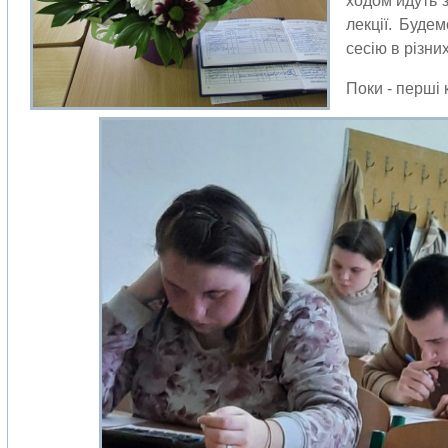
ходом йдуть з
лекції. Буде
сесію в різни
Поки - перші 