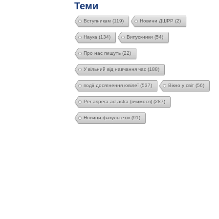
Теми
Вступникам
(119)
Новини ДШРР
(2)
Наука
(134)
Випускники
(54)
Про нас пишуть
(22)
У вільний від навчання час
(188)
події досягнення ювілеї
(537)
Вікно у світ
(56)
Per aspera ad astra (вчимося)
(287)
Новини факультетів
(91)