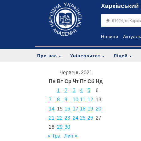
Харківський 
61024, м. Харкі
Новини
Актуал
Про нас
Університет
Ліцей
Червень 2021
Пн
Вт
Ср
Чт
Пт
Сб
Нд
1
2
3
4
5
6
7
8
9
10
11
12
13
14
15
16
17
18
19
20
21
22
23
24
25
26
27
28
29
30
« Тра
Лип »