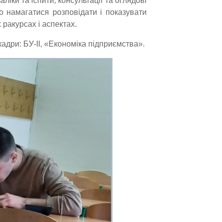
аліки та іспити, консультації та оглядові
мо намагатися розповідати і показувати
х ракурсах і аспектах.
кадри: БУ-II, «Економіка підприємства».