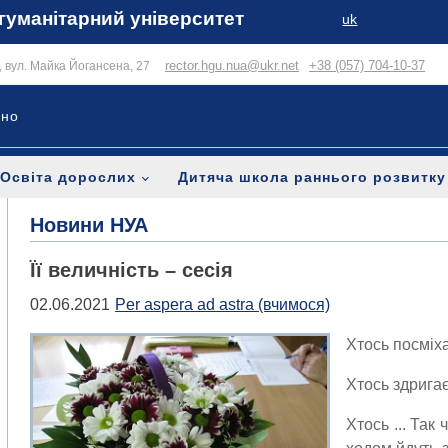
гуманітарний університет
uk
rector.hgu.nua@ukr.net
+38 (057) 704-10-37
в, вул. Майка Йогансена, 27
ьно
Освіта дорослих
Дитяча школа раннього розвитку
Новини НУА
Її величність – сесія
02.06.2021
Per aspera ad astra (вчимося)
Хтось посміха
Хтось здригає
Хтось ... Так