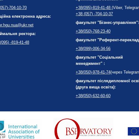
057)-704-10-70
+38(095)-819-41-48
(Viber, Telegra
+38 (057) -704-10-37
ційна електронна адреса:
факультет "Бізнес-управління"
or.hgu.nua@ukr.net
+38(050)-768-23-40
ймальня ректора:
факультет "Референт-переклад
(095) -819-41-48
+38(099)-006-34-56
факультет "Соціальний
менеджмент" :
+38(050)-978-41-74
(через Telegra
факультет післядипломної осв
(друга вища освіта):
+38(050)-632-60-60