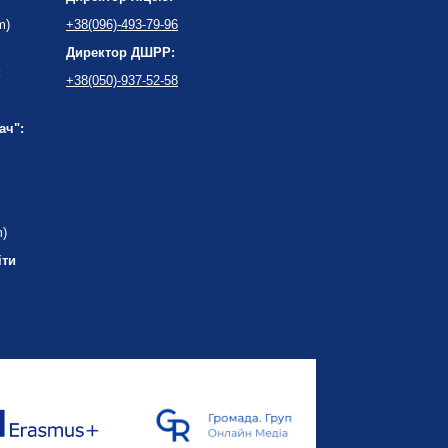
m)
+38(096)-493-79-96
Директор ДШРР:
:
+38(050)-937-52-58
ач":
m)
іти