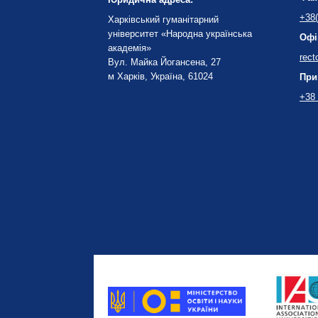
+38(
Харківський гуманітарний
університет «Народна українська
Офі
академія»
rect
Вул. Майка Йогансена, 27
м Харків, Україна, 61024
При
+38 