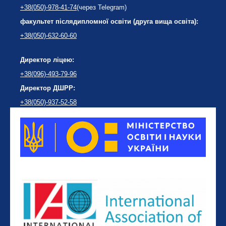
+38(050)-978-41-74
(через Telegram)
факультет післядипломної освіти (друга вища освіта):
+38(050)-632-60-60
Директор ліцею:
+38(096)-493-79-96
Директор ДШРР:
+38(050)-937-52-58