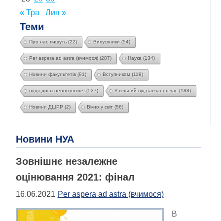
« Тра
Лип »
Теми
Про нас пишуть
(22)
Випускники
(54)
Per aspera ad astra (вчимося)
(287)
Наука
(134)
Новини факультетів
(91)
Вступникам
(119)
події досягнення ювілеї
(537)
У вільний від навчання час
(188)
Новини ДШРР
(2)
Вікно у світ
(56)
Новини НУА
Зовнішнє незалежне
оцінювання 2021: фінал
16.06.2021
Per aspera ad astra (вчимося)
В