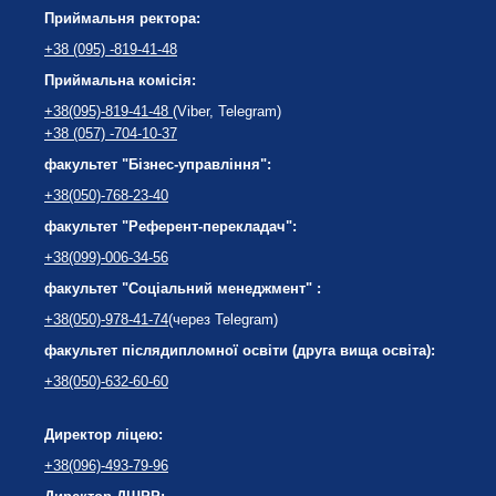
Приймальня ректора:
+38 (095) -819-41-48
Приймальна комісія:
+38(095)-819-41-48
(Viber, Telegram)
+38 (057) -704-10-37
факультет "Бізнес-управління":
+38(050)-768-23-40
факультет "Референт-перекладач":
+38(099)-006-34-56
факультет "Соціальний менеджмент" :
+38(050)-978-41-74
(через Telegram)
факультет післядипломної освіти (друга вища освіта):
+38(050)-632-60-60
Директор ліцею:
+38(096)-493-79-96