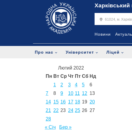
Харківський 
61024, м. Харкі
Новини
Актуал
Про нас
Університет
Ліцей
Лютий 2022
Пн
Вт
Ср
Чт
Пт
Сб
Нд
1
2
3
4
5
6
7
8
9
10
11
12
13
14
15
16
17
18
19
20
21
22
23
24
25
26
27
28
« Січ
Бер »