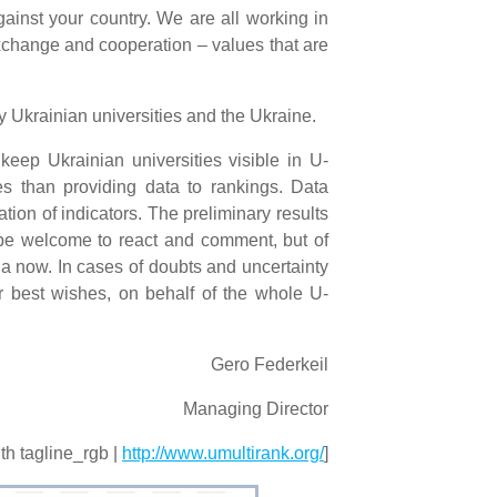
inst your country. We are all working in
exchange and cooperation – values that are
y Ukrainian universities and the Ukraine.
eep Ukrainian universities visible in U-
es than providing data to rankings. Data
tion of indicators. The preliminary results
ll be welcome to react and comment, but of
a now. In cases of doubts and uncertainty
ur best wishes, on behalf of the whole U-
Gero Federkeil
Managing Director
th tagline_rgb |
http://www.umultirank.org/
]