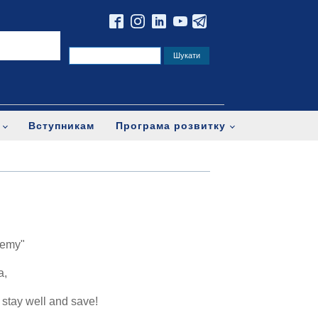
Вступникам
Програма розвитку
demy"
a,
 stay well and save!