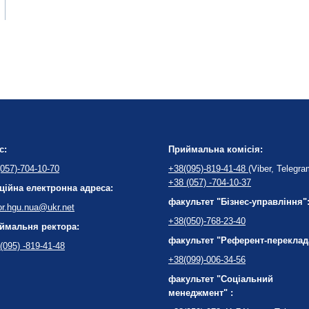
с:
Приймальна комісія:
057)-704-10-70
+38(095)-819-41-48
(Viber, Telegra
+38 (057) -704-10-37
ційна електронна адреса:
факультет "Бізнес-управління"
or.hgu.nua@ukr.net
+38(050)-768-23-40
ймальня ректора:
факультет "Референт-переклад
(095) -819-41-48
+38(099)-006-34-56
факультет "Соціальний
менеджмент" :