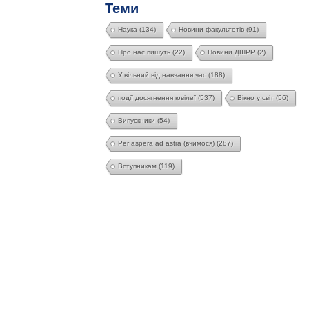
Теми
Наука
(134)
Новини факультетів
(91)
Про нас пишуть
(22)
Новини ДШРР
(2)
У вільний від навчання час
(188)
події досягнення ювілеї
(537)
Вікно у світ
(56)
Випускники
(54)
Per aspera ad astra (вчимося)
(287)
Вступникам
(119)