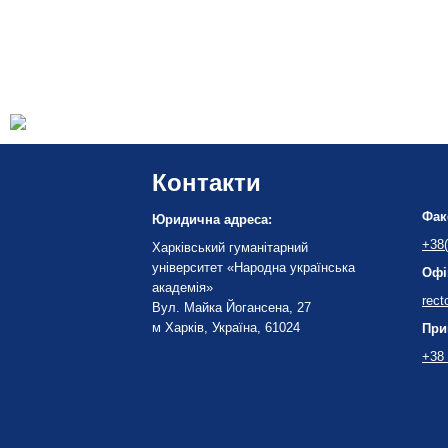
Контакти
Фак
Юридична адреса:
+38(
Харківський гуманітарний
університет «Народна українська
Офі
академія»
rect
Вул. Майка Йогансена, 27
м Харків, Україна, 61024
При
+38 