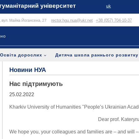
гуманітарний університет
uk
rector.hgu.nua@ukr.net
+38 (057) 704-10-37
в, вул. Майка Йогансена, 27
ьно
Освіта дорослих
Дитяча школа раннього розвитку
Новини НУА
Нас підтримують
25.02.2022
Kharkiv University of Humanities "People’s Ukrainian Aca
Dear prof. Kateryn
We hope you, your colleagues and families are – and will –